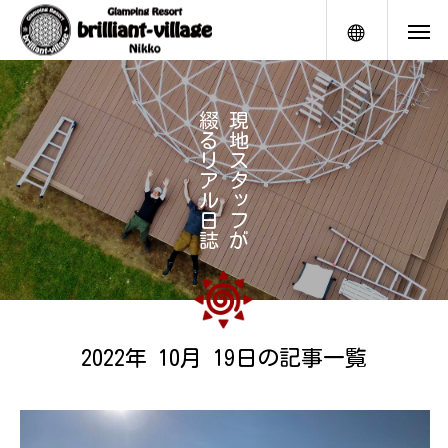
メニュー
綴
現
る
地
リ
ス
ア
タ
ル
ッ
日
フ
誌
が
2022年 10月 19日の記事一覧