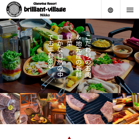
メニュー
で
豊
野
＆
こ
お
か
菜
地
だ
手
な
元
わ
軽
自
産
り
B
然
の
の
B
Q
の
新
お
中
鮮
肉