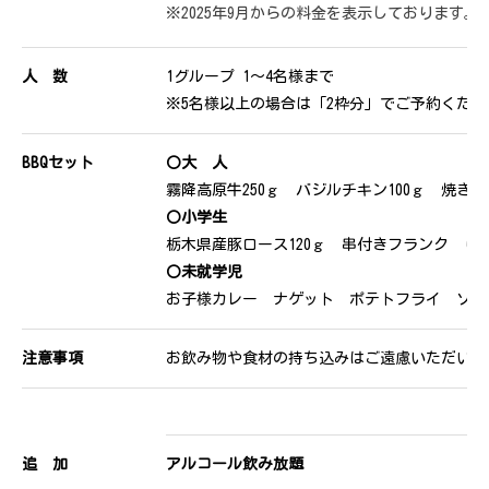
※2025年9月からの料金を表示しております。
人 数
1グループ 1〜4名様まで
※5名様以上の場合は「2枠分」でご予約くださ
BBQセット
〇大 人
霧降高原牛250ｇ バジルチキン100ｇ 焼き
〇小学生
栃木県産豚ロース120ｇ 串付きフランク 
〇未就学児
お子様カレー ナゲット ポテトフライ ソフ
注意事項
お飲み物や食材の持ち込みはご遠慮いただいて
追 加
アルコール飲み放題