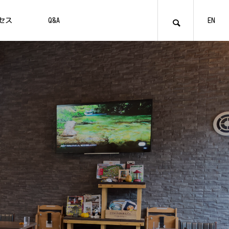
セス
Q&A
EN
管理棟
お食事
貸切お風呂とシャワー室
VILLAGE
V
03
アメニティ