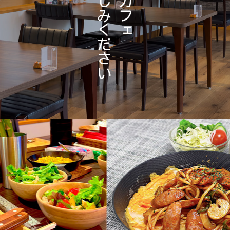
し
カ
管理棟のご案内
アクティビティ
み
フ
く
ェ
だ
さ
い