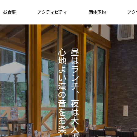
お食事
アクティビティ
団体予約
アク
管理棟
管理棟
心
昼
地
は
よ
ラ
い
ン
チェックイン＆チェックアウト
滝
チ
の
、
VILLAGE
02
音
夜
アクティビティ
を
は
お
大
楽
人