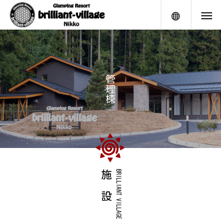
メニュー
管
理
棟
施 設
BRILLIANT VILLAGE