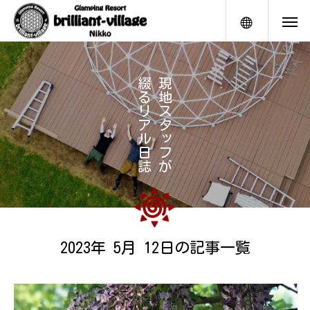
メニュー
綴
現
る
地
リ
ス
ア
タ
ル
ッ
日
フ
誌
が
2023年 5月 12日の記事一覧