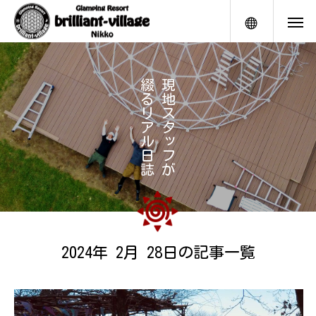
メニュー
綴
現
る
地
リ
ス
ア
タ
ル
ッ
日
フ
誌
が
2024年 2月 28日の記事一覧