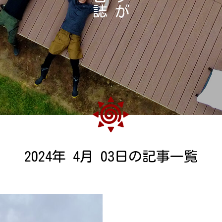
管理棟のご案内
誌
が
アクティビティ
2024年 4月 03日の記事一覧