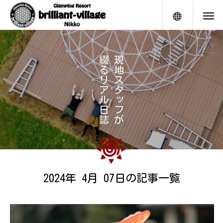
メニュー
綴
現
る
地
リ
ス
ア
タ
ル
ッ
日
フ
誌
が
2024年 4月 07日の記事一覧