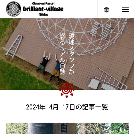
メニュー
綴
現
る
地
リ
ス
ア
タ
ル
ッ
日
フ
誌
が
2024年 4月 17日の記事一覧