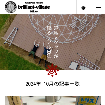
メニュー
綴
現
る
地
リ
ス
ア
タ
ル
ッ
日
フ
誌
が
2024年 10月の記事一覧