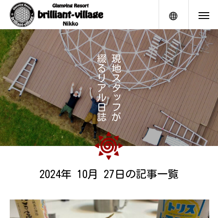
メニュー
綴
現
る
地
リ
ス
ア
タ
ル
ッ
日
フ
誌
が
2024年 10月 27日の記事一覧