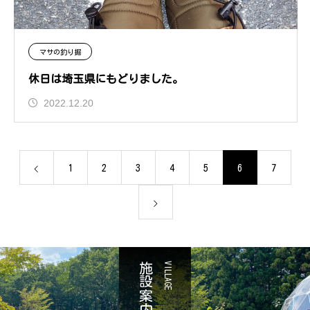
マサの釣り掘
休日は埼玉県にもどりました。
2022.12.20
1
2
3
4
5
6
7
施設案内
VILLAGE