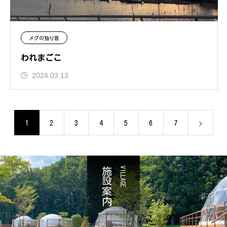
メグの独り言
われまごこ
2024.03.13
1
2
3
4
5
6
7
施設案内
VILLAGE