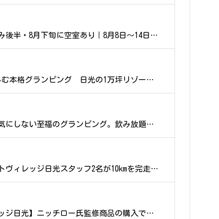
み後半・8月下旬に空室あり｜8月8日〜14日は
しむ本格グランピング 日光の1万坪リゾート
「サマーグランピング2026」夏休み予約受付開
も気にしない至福のグランピング。飲み放題＆
ーシブプラン」のご案内
リアントヴィレッジ日光スタッフ2名が10kmを完走し
ッジ日光】ニッチロー氏監修商品の購入で、