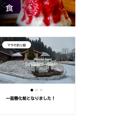
お食事
備品・アメニティ
食
TABERU
マサの釣り掘
マサの釣り掘
一面雪化粧となりました！
日光湯ノ湖で撮れ高
行記です！