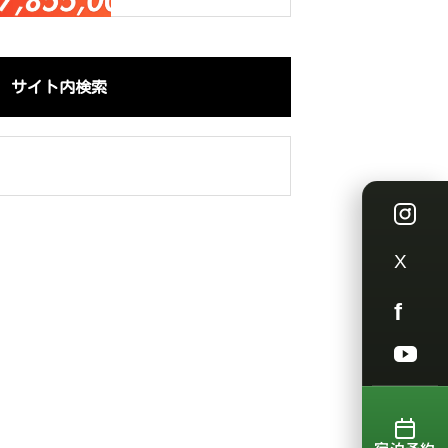
サイト内検索
Insta
X
Faceb
YouTu