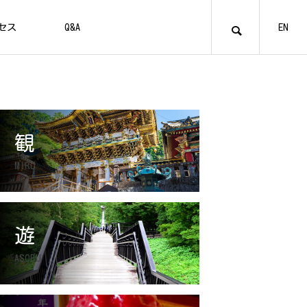
セス
Q&A
EN
管理棟
お食事
観
MIRU
貸切お風呂とシャワー室
VILLAGE
V
03
遊
アメニティ
ASOBU