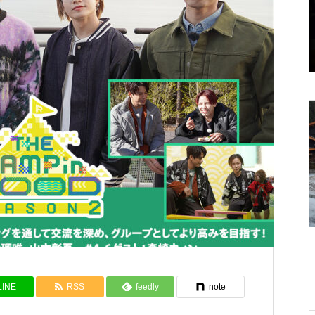
管理棟のご案内
アクティビティ
今日のブリリアントヴィレッジ日光
3/3(日) 11時現在 快晴
LINE
RSS
feedly
note