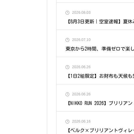
｜ブリリアントヴィレッジ日光
2026.08.03
【8月3日更新｜空室速報】夏休
満室
2026.07.10
東京から2時間、準備ゼロで楽
で花火・BBQ・自然体験が揃う
始
2026.06.26
【1日2組限定】お財布も天候
貸切風呂付き「オールインクル
2026.06.26
【NIKKO RUN 2026】ブリ
ました！
2026.06.16
【ベルク×ブリリアントヴィレ