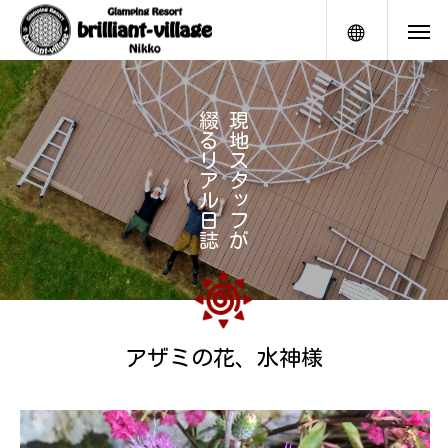
メニュー
綴
現
る
地
リ
ス
ア
タ
ル
ッ
日
フ
誌
が
アザミの花、水神様