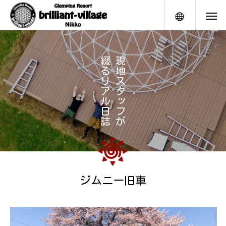
メニュー
綴
現
る
地
リ
ス
ア
タ
ル
ッ
日
フ
誌
が
ジムニー旧車