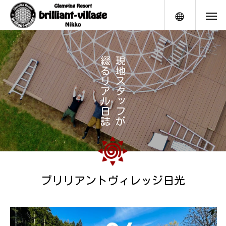
メニュー
綴
現
る
地
リ
ス
ア
タ
ル
ッ
日
フ
誌
が
ブリリアントヴィレッジ日光