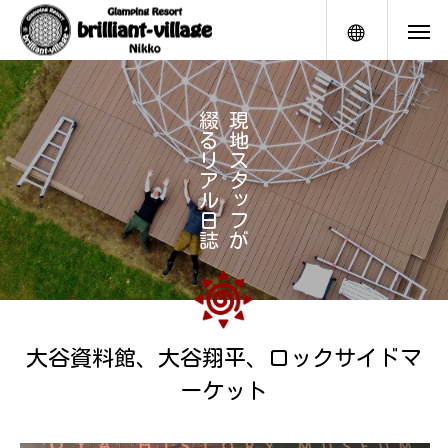
メニュー
綴
現
る
地
リ
ス
ア
タ
ル
ッ
日
フ
誌
が
大谷資料館、大谷翔平、ロックサイドマ
ーケット