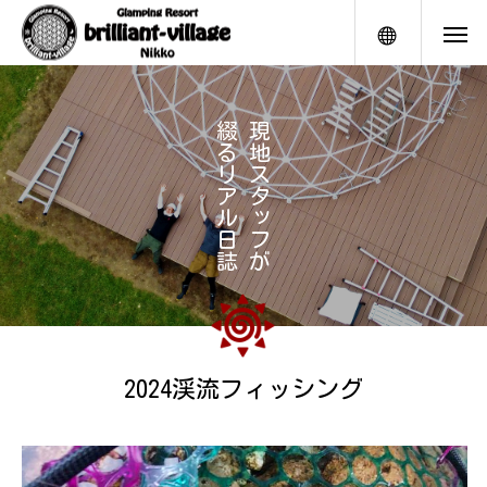
メニュー
綴
現
る
地
リ
ス
ア
タ
ル
ッ
日
フ
誌
が
2024渓流フィッシング