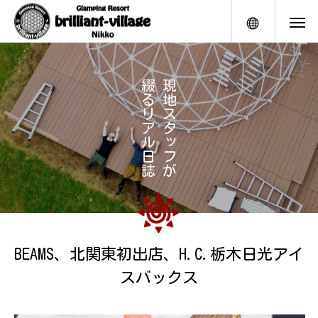
メニュー
綴
現
る
地
リ
ス
ア
タ
ル
ッ
日
フ
誌
が
BEAMS、北関東初出店、H.C.栃木日光アイ
スバックス