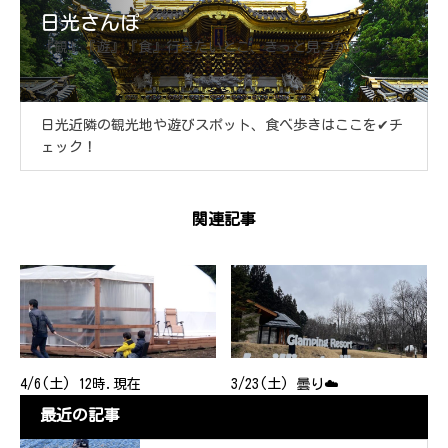
日光さんぽ
『観』『遊』『食』行きたいとこ、きっと見つかる。
日光近隣の観光地や遊びスポット、食べ歩きはここを✔チ
ェック！
関連記事
4/6(土) 12時.現在
3/23(土) 曇り☁️
最近の記事