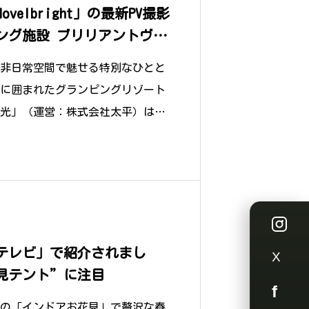
elbright」の最新PV撮影
ング施設 ブリリアントヴィ
した
非日常空間で魅せる特別なひとと
に囲まれたグランピングリゾート
光」（運営：株式会社太平）は、
バン
Insta
テレビ」で紹介されまし
X
見テント”に注目
Faceb
ロの「インドアお花見」で贅沢な春