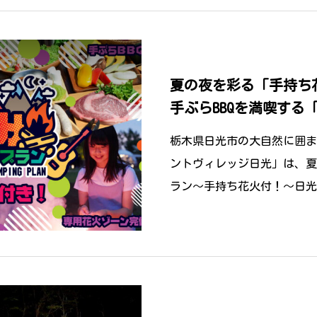
夏の夜を彩る「手持ち
手ぶらBBQを満喫する
受付をスタート
栃木県日光市の大自然に囲ま
ントヴィレッジ日光」は、夏
ラン～手持ち花火付！～日光グ
付＞」の予約受付を