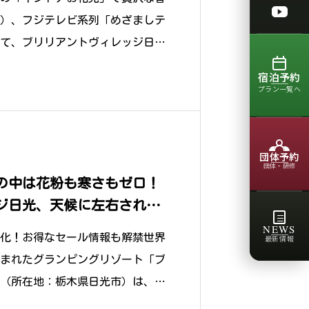
YouTu
月）、フジテレビ系列「めざましテ
て、ブリリアントヴィレッジ日光
宿泊予約
プラン一覧へ
団体予約
団体・研修
トの中は花粉も寒さもゼロ！
ジ日光、天候に左右されな
ンピング」を3/9より期間
NEWS
格化！お得なセール情報も解禁世界
最新情報
まれたグランピングリゾート「ブ
（所在地：栃木県日光市）は、春
や