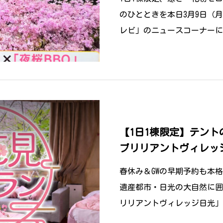
のひとときを本日3月9日（
レビ」のニュースコーナーに
をご紹介いただきました！
【1日1棟限定】テン
ブリリアントヴィレッ
い「インドアお花見グラ
春休み＆GWの早期予約も本
限定スタート。
遺産都市・日光の大自然に囲
リリアントヴィレッジ日光」
の特有の悩みである“寒さ”