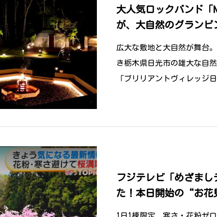
大人気ロックバンド「Nov
が、大自然のグランピ
レッジ日光で行われま
広大な敷地と大自然が舞台。
き栃木県日光市の雄大な自然
「ブリリアントヴィレッジ日
この度、大人気5人組ロック
フジテレビ「めざまし
た！本日開始の“お花
1日1棟限定、寒さ・花粉ゼ