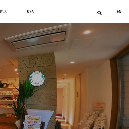
セス
Q&A
EN
管理棟
お食事
貸切お風呂とシャワー室
VILLAGE
V
03
アメニティ