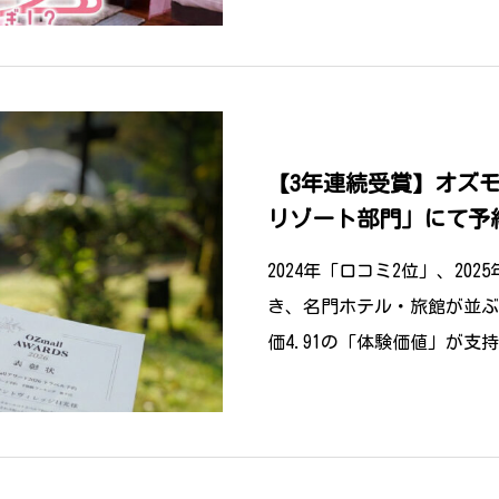
【3年連続受賞】オズモ
リゾート部門」にて予
得。グランピングの枠
2024年「口コミ2位」、20
て高評価
き、名門ホテル・旅館が並ぶ総
価4.91の「体験価値」が
まれたグラン