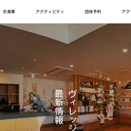
お食事
アクティビティ
団体予約
アク
管理棟
管理棟
チェックイン＆チェックアウト
VILLAGE
最
ヴ
02
新
ィ
アクティビティ
情
レ
報
ッ
ジ