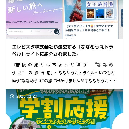
エレビスタ株式会社が運営する「ななめうえトラ
ベル」サイトに紹介されました。
『普 段 の 旅 と は ち ょ っ と 違 う “な な め
う え” の 旅 行 を』～ななめうえトラベル～いつもと
違う"ななめうえ"の旅に出かけませんか？ななめうえトラ
ベルで新しい旅
2025.01.29