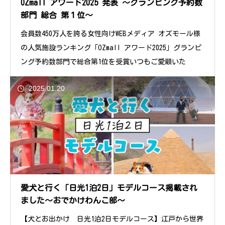
OZmall アワード2025 発表 ～グランピング予約数
部門 総合 第１位～
会員数450万人を誇る女性向けWEBメディア オズモール様
の人気施設ランキング「OZmall アワード2025」グランピ
ング予約数部門で総合第1位を受賞いつもご愛顧いた
2025.01.20
愛犬と行く「日光1泊2日」モデルコース掲載され
ました～おでかけわんこ部～
【犬とお出かけ 日光1泊2日モデルコース】江戸から世界