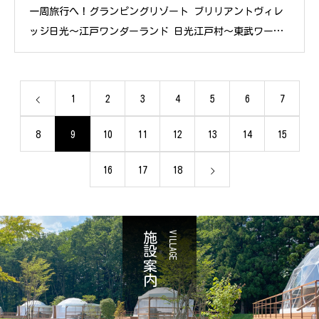
一周旅行へ！グランピングリゾート ブリリアントヴィレ
ッジ日光～江戸ワンダーランド 日光江戸村～東武ワール
ドスクウェア「犬とお出かけ #日光1泊
1
2
3
4
5
6
7
8
9
10
11
12
13
14
15
16
17
18
施設案内
VILLAGE