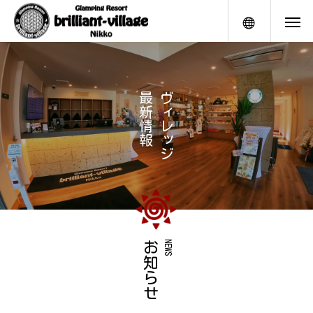
メニュー
最
ヴ
新
ィ
情
レ
報
ッ
ジ
お知らせ
NEWS