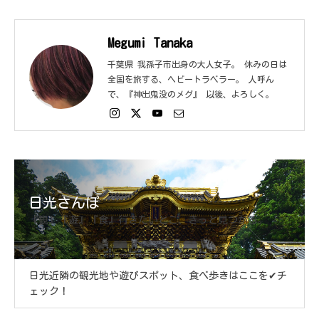
Megumi Tanaka
千葉県 我孫子市出身の大人女子。 休みの日は
全国を旅する、ヘビートラベラー。 人呼ん
で、『神出鬼没のメグ』 以後、よろしく。
日光さんぽ
『観』『遊』『食』行きたいとこ、きっと見つかる。
日光近隣の観光地や遊びスポット、食べ歩きはここを✔チ
ェック！