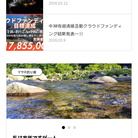
2026.03.12
中禅寺湖清掃活動クラウドファンディ
ング結果発表～‼️
2026.03.9
マサの釣り掘
私は亥年ですが…💧