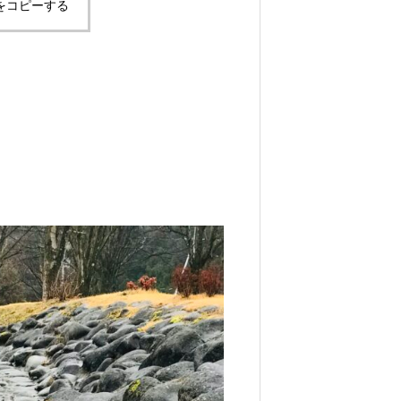
をコピーする
アントヴィレッジ日光
マサの釣り掘
。
 夕方でも、穏やか。
巣箱は只今！満室です。