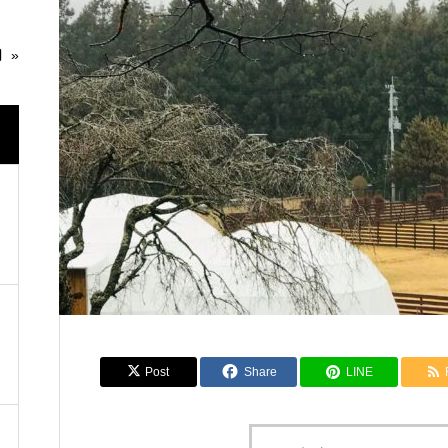
お食事
アクティビティ
月 »
Post
Share
LINE