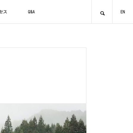
セス
Q&A
EN
管理棟
テント
貸切お風呂とシャワー室
VILLAGE
01
アメニティ