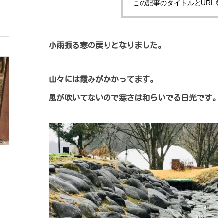
この記事のタイトルとURL
小雨振る寒の戻りとなりました。
マサの釣り掘
今日のブリリ
山々には霞みがかかってます。
風が吹いてないので寒さは和らいでる日光です
中禅寺湖ワカサギ釣り自己記録
3/31(日)
更新です！