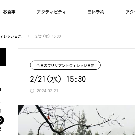
お食事
アクティビティ
団体予約
アク
ィレッジ日光
2/21(水) 15:30
お食事
管理棟
今日のブリリアントヴィレッジ日光
2/21(水) 15:30
チェックイン＆チェックアウト
日
2024.02.21
VILLAGE
03
4
アクティビティ
1
8
5