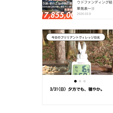
ウドファンディング結
果発表～‼️
2026.03.9
アントヴィレッジ日光
マサの釣り掘
) 夕方でも、穏やか。
巣箱は只今！満室です。