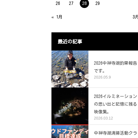
管理棟のご案内
26
27
28
29
« 1月
3
最近の記事
2026中禅寺湖釣果報告
です。
2026.05.9
2026イルミネーション
の思い出と記憶に残る
映像集。
2026.03.12
中禅寺湖清掃活動クラ