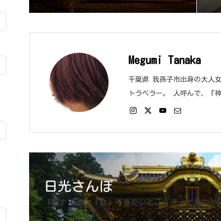
Megumi Tanaka
千葉県 我孫子市出身の大人
トラベラー。 人呼んで、『
日光さんぽ
『観』『遊』『食』行きたいとこ、きっと見つか